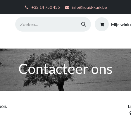
͏
+32 14 750 435
info@liquid-kurk.be
Mijn wink
ties
Toepassingsinstructies
FAQ
Configurator
W
Contacteer ons
oon.
L