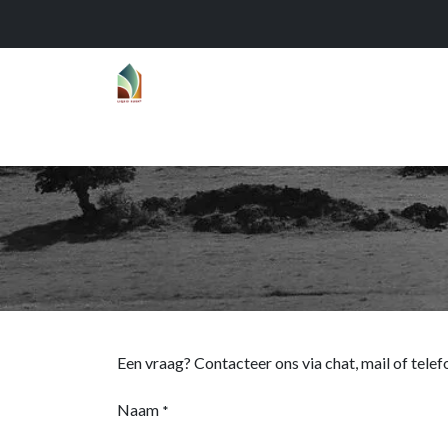
Home
Over
Realisaties
Func
Een vraag? Contacteer ons via chat, mail of telef
Naam
*