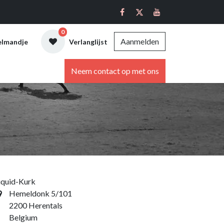
0
Aanmelden
elmandje
Verlanglijst
ebshop
Neem contact op met ons
iquid-Kurk
Hemeldonk 5/101
2200 Herentals
Belgium