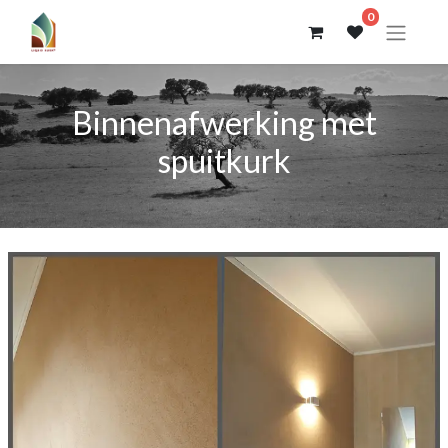
0
Binnenafwerking met
spuitkurk