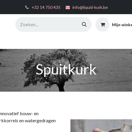
͏
+32 14 750 435
info@liquid-kurk.be
Mijn wink
ties
Toepassingsinstructies
FAQ
Configurator
W
Spuitkurk
innovatief bouw- en
urkkorrels en watergedragen