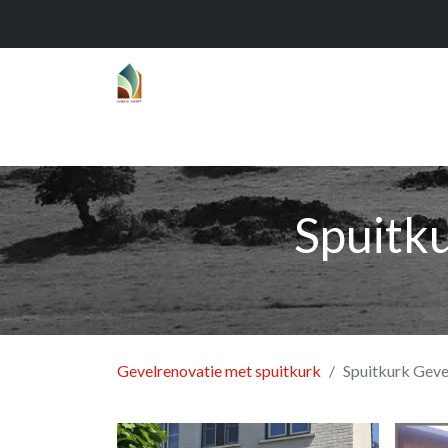
Home
Over
Realisaties
Func
Spuitk
Gevelrenovatie met spuitkurk
Spuitkurk Geve