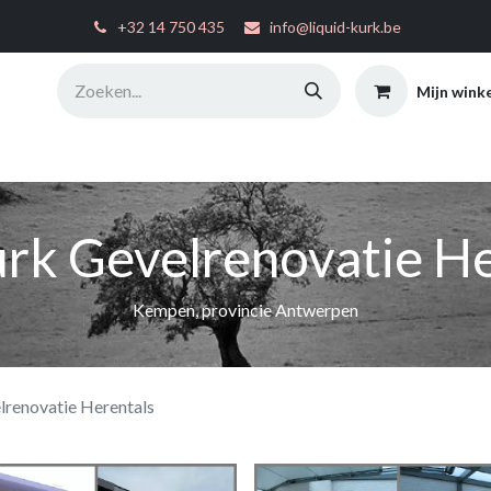
͏
+32 14 750 435
info@liquid-kurk.be
Mijn wink
ties
Toepassingsinstructies
FAQ
Configurator
W
urk Gevelrenovatie He
Kempen, provincie Antwerpen
lrenovatie Herentals