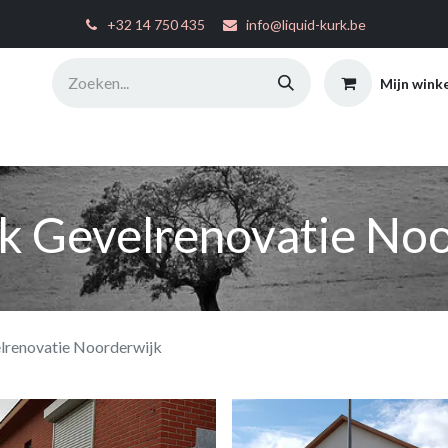
͏
+32 14 750 435
info@liquid-kurk.be
Mijn wink
ties
Toepassingsinstructies
FAQ
Configurator
W
k Gevelrenovatie No
lrenovatie Noorderwijk