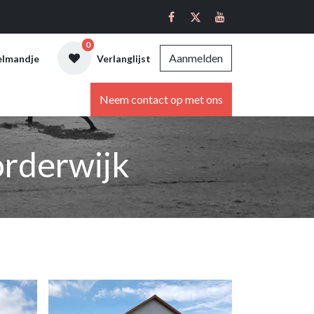
0
Aanmelden
elmandje
Verlanglijst
ebshop
Neem contact op met ons
orderwijk