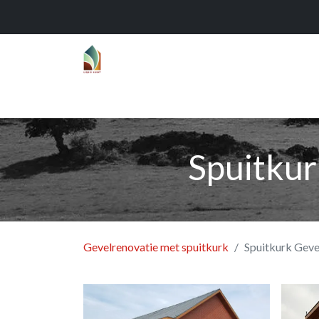
Home
Over
Realisaties
Func
Spuitkur
Gevelrenovatie met spuitkurk
Spuitkurk Geve