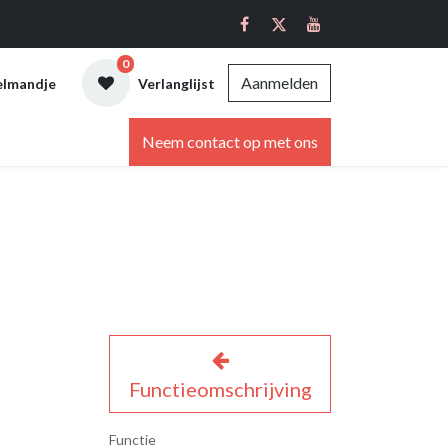
0
Aanmelden
elmandje
Verlanglijst
ebshop
Neem contact op met ons
Functieomschrijving
Functie