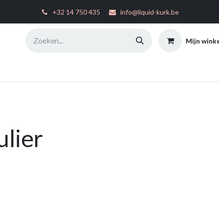
͏
+32 14 750 435
info@liquid-kurk.be
Mijn wink
ties
Toepassingsinstructies
FAQ
Configurator
W
ulier