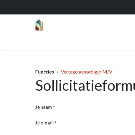
Home
Over
Realisaties
Func
Functies
Vertegenwoordiger M/V
Sollicitatieform
Je naam
*
Je e-mail
*