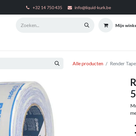
͏
+32 14 750 435
info@liquid-kurk.be
Mijn wink
ties
Toepassingsinstructies
FAQ
Configurator
W
Alle producten
Render Tap
R
Mu
me