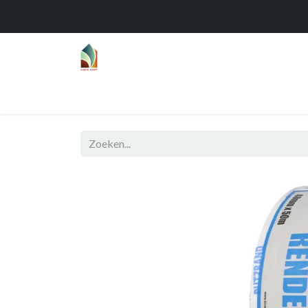
Home
Over
Realisaties
Func