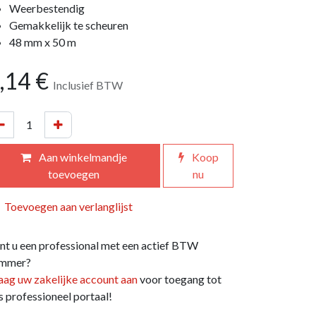
Weerbestendig
Gemakkelijk te scheuren
48 mm x 50 m
,14
€
Inclusief BTW
Aan winkelmandje
Koop
toevoegen
nu
Toevoegen aan verlanglijst
nt u een professional met een actief BTW
mmer?
aag uw zakelijke account aan
voor toegang tot
s professioneel portaal!