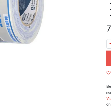
7
Be
nu
Vr
on