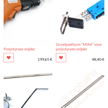
Groefplatform “MINI” voor
Polystyreen snijder
polystyreen snijder
199,65
€
48,40
€