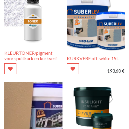
KLEURTONER/pigment
voor spuitkurk en kurkverf
KURKVERF off-white 15L
193,60
€