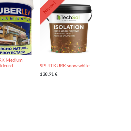
Nieuw!
RK Medium
ekleurd
SPUITKURK snow white
138,91
€