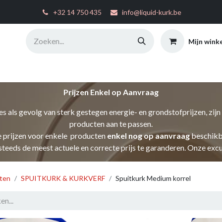
͏
+32 14 750 435
info@liquid-kurk.be
Mijn wink
ties
Toepassingsinstructies
FAQ
Configurator
W
Prijzen Enkel op Aanvraag
s als gevolg van sterk gestegen energie- en grondstofprijzen, zij
producten aan te passen.
e prijzen voor enkele producten
enkel nog op aanvraag
beschikba
 u steeds de meest actuele en correcte prijs te garanderen. Onze ex
ten
SPUITKURK & KURKVERF
Spuitkurk Medium korrel