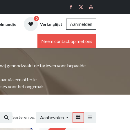
0
Aanmelden
elmandje
Verlanglijst
ebshop
Neem contact op met ons
n wij genoodzaakt de tarieven voor bepaalde
ar via een offerte.
cuses voor het ongemak.
Aanbevolen
Sorteren op: