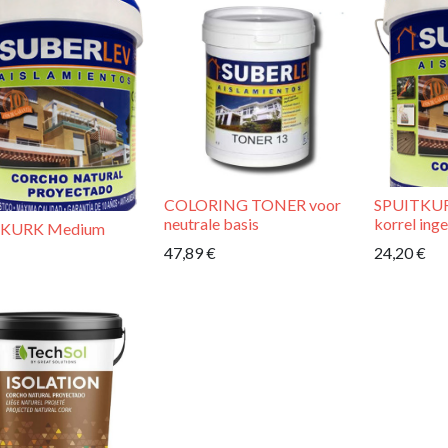
COLORING TONER voor
SPUITKU
neutrale basis
korrel ing
TKURK Medium
47,89
€
24,20
€