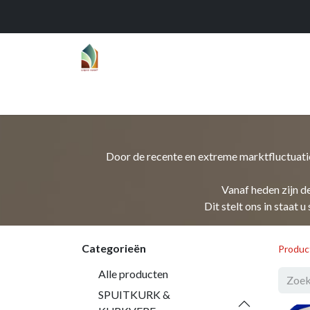
Home
Over
Realisaties
Func
Door de recente en extreme marktfluctuatie
Vanaf heden zijn d
Dit stelt ons in staat
Categorieën
Produc
Alle producten
SPUITKURK &