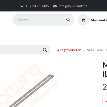
͏
+32 14 750 435
info@liquid-kurk.be
Mijn wink
ties
Toepassingsinstructies
FAQ
Configurator
W
Alle producten
Mes Type-D
M
(
2