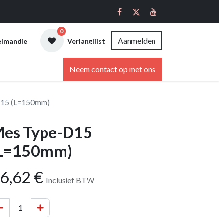
0
Aanmelden
elmandje
Verlanglijst
ebshop
Neem contact op met ons
15 (L=150mm)
es Type-D15
L=150mm)
6,62
€
Inclusief BTW