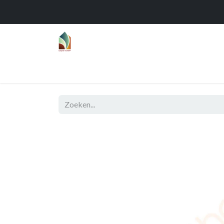
Home
Over
Realisaties
Func