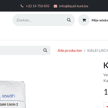
͏
+32 14 750 435
info@liquid-kurk.be
Mijn wink
ties
Toepassingsinstructies
FAQ
Configurator
W
Alle producten
KALEI LISC
K
Ve
Ka
1