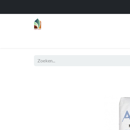
Home
Over
Realisaties
Func