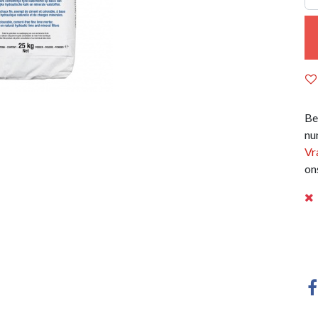
Be
nu
Vr
on