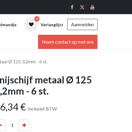
0
Aanmelden
elmandje
Verlanglijst
ebshop
Neem contact op met ons
etaal Ø 125 3,2mm - 6 st.
nijschijf metaal Ø 125
,2mm - 6 st.
6,34
€
Inclusief BTW