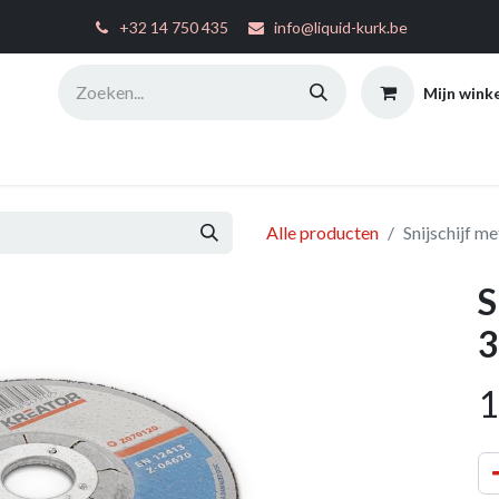
͏
+32 14 750 435
info@liquid-kurk.be
Mijn wink
ties
Toepassingsinstructies
FAQ
Configurator
W
Alle producten
Snijschijf m
S
3
1