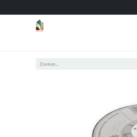
Home
Over
Realisaties
Func