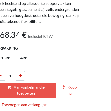
erk hechtend op alle soorten oppervlakken
teen, tegels, glas, cement ...), zelfs ondergronden
t een verhoogde structurele beweging, dankzij
 uitstekende flexibiliteit.
68,34
€
Inclusief BTW
RPAKKING
15ltr
4ltr
Aan winkelmandje
Koop
toevoegen
nu
Toevoegen aan verlanglijst