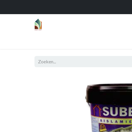
Home
Over
Realisaties
Func