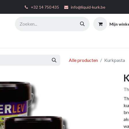
͏
+32 14 750 435
info@liquid-kurk.be
Mijn wink
ties
Toepassingsinstructies
FAQ
Configurator
W
Alle producten
Kurkpasta
K
Th
Th
ku
br
ak
wa