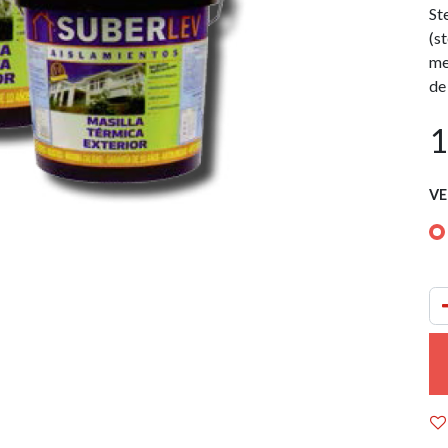
St
(s
me
de
1
VE