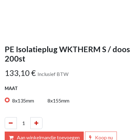
PE Isolatieplug WKTHERM S / doos
200st
133,10
€
Inclusief BTW
MAAT
8x135mm
8x155mm
Aan winkelmandje toevoegen
Koop nu