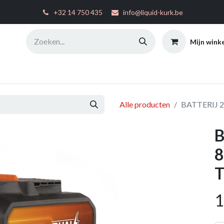
͏
+32 14 750 435
info@liquid-kurk.be
Mijn wink
ties
Toepassingsinstructies
FAQ
Configurator
W
Alle producten
BATTERIJ 2
B
8
T
1