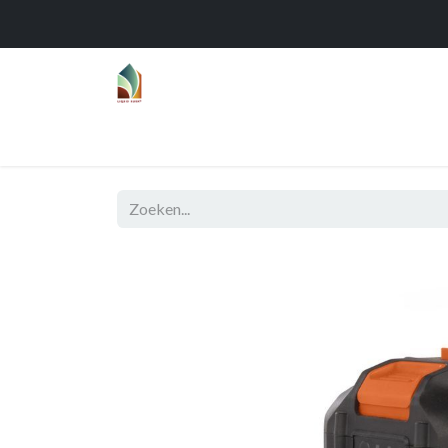
Home
Over
Realisaties
Func