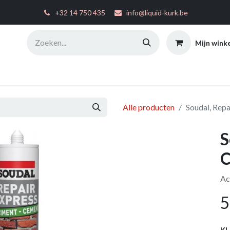
͏
+32 14 750 435
info@liquid-kurk.be
Mijn wink
ties
Toepassingsinstructies
FAQ
Configurator
W
Alle producten
Soudal, Rep
S
C
Ac
5