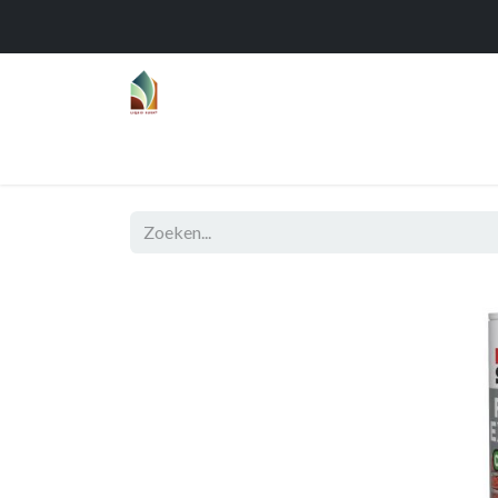
Home
Over
Realisaties
Func