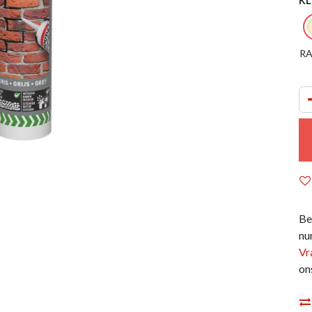
KL
RA
Be
nu
Vr
on