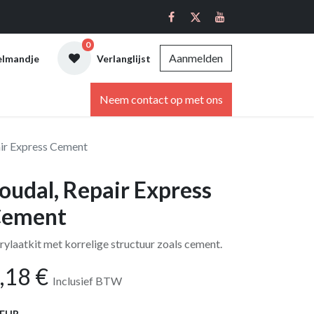
0
Aanmelden
elmandje
Verlanglijst
ebshop
Neem contact op met ons
air Express Cement
oudal, Repair Express
ement
rylaatkit met korrelige structuur zoals cement.
,18
€
Inclusief BTW