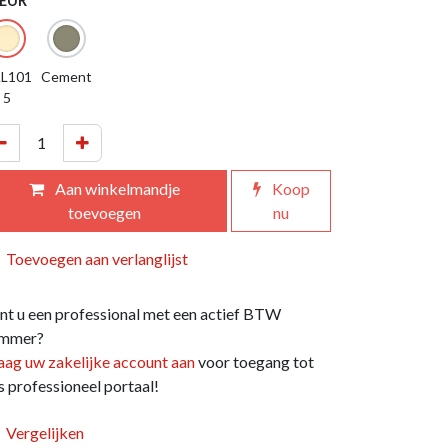
EUR
L101
Cement
5
Aan winkelmandje
Koop
toevoegen
nu
Toevoegen aan verlanglijst
nt u een professional met een actief BTW
mmer?
aag uw zakelijke account aan
voor toegang tot
s professioneel portaal!
Vergelijken