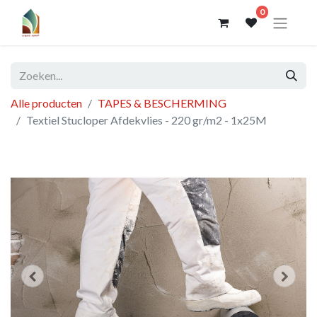
0
Alle producten
TAPES & BESCHERMING
Textiel Stucloper Afdekvlies - 220 gr/m2 - 1x25M