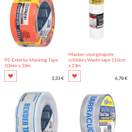
Masker-voorgetapete
PE-Exterior Masking Tape
schilders Washi-tape 110cm
50mm x 33m
x 23m
3,33
€
6,78
€